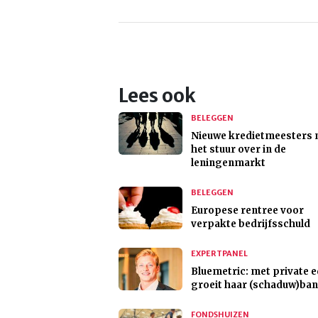
Lees ook
BELEGGEN
Nieuwe kredietmeesters
het stuur over in de
leningenmarkt
BELEGGEN
Europese rentree voor
verpakte bedrijfsschuld
EXPERTPANEL
Bluemetric: met private e
groeit haar (schaduw)ba
FONDSHUIZEN