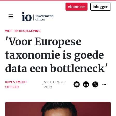
Abonneer
Inloggen
Home
Zoeken
WET- EN REGELGEVING
'Voor Europese
taxonomie is goede
data een bottleneck'
INVESTMENT
5 SEPTEMBER
·
OFFICER
2019