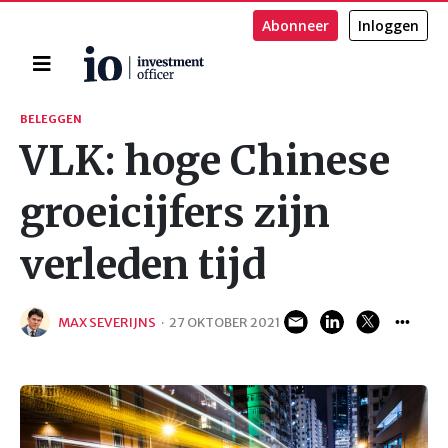
Abonneer
Inloggen
Home
Zoeken
BELEGGEN
VLK: hoge Chinese
groeicijfers zijn
verleden tijd
MAX SEVERIJNS
·
27 OKTOBER 2021