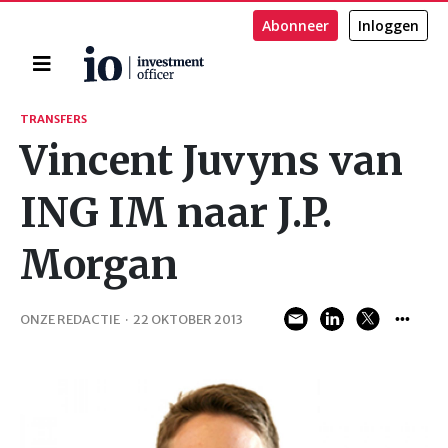
Abonneer
Inloggen
Home
Zoeken
TRANSFERS
Vincent Juvyns van
ING IM naar J.P.
Morgan
ONZE REDACTIE
·
22 OKTOBER 2013