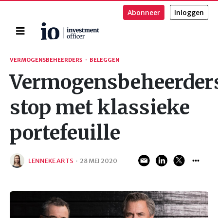
Abonneer
Inloggen
Home
Zoeken
VERMOGENSBEHEERDERS
·
BELEGGEN
Vermogensbeheerder
stop met klassieke
portefeuille
LENNEKE ARTS
·
28 MEI 2020