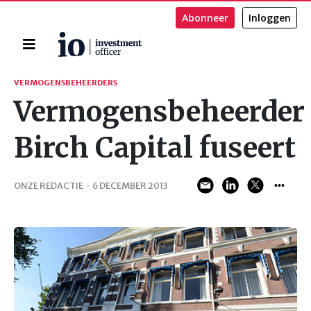
Abonneer
Inloggen
Home
Zoeken
VERMOGENSBEHEERDERS
Vermogensbeheerder
Birch Capital fuseert
ONZE REDACTIE
·
6 DECEMBER 2013