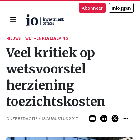
Abonneer
Inloggen
Home
Zoeken
NIEUWS
·
WET- EN REGELGEVING
Veel kritiek op
wetsvoorstel
herziening
toezichtskosten
ONZE REDACTIE
·
18 AUGUSTUS 2017