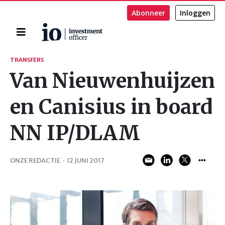
Abonneer
Inloggen
Home
Zoeken
TRANSFERS
Van Nieuwenhuijzen
en Canisius in board
NN IP/DLAM
ONZE REDACTIE
·
12 JUNI 2017