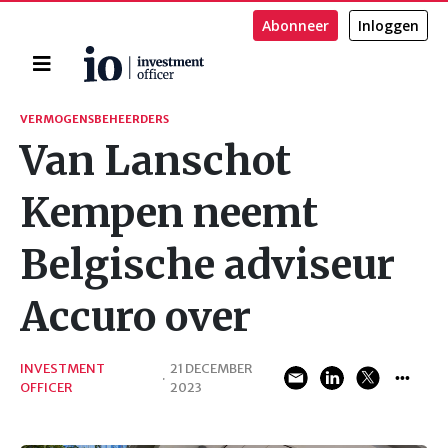
Abonneer
Inloggen
Home
Zoeken
VERMOGENSBEHEERDERS
Van Lanschot
Kempen neemt
Belgische adviseur
Accuro over
INVESTMENT
21 DECEMBER
·
OFFICER
2023