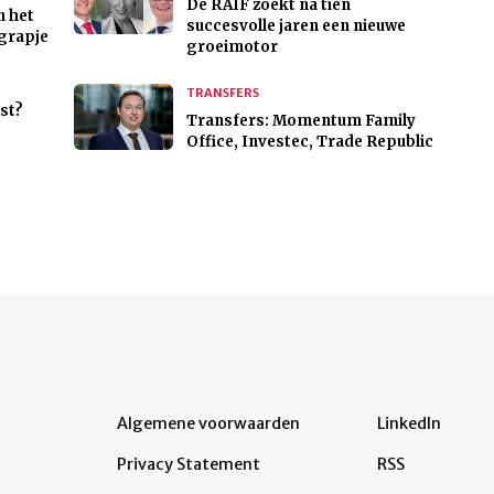
De RAIF zoekt na tien
n het
succesvolle jaren een nieuwe
 grapje
groeimotor
TRANSFERS
st?
Transfers: Momentum Family
Office, Investec, Trade Republic
Algemene voorwaarden
LinkedIn
Privacy Statement
RSS