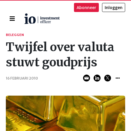
Abonneer
Inloggen
Home
Zoeken
BELEGGEN
Twijfel over valuta
stuwt goudprijs
16 FEBRUARI 2010