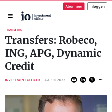
Abonneer
Inloggen
Home
Zoeken
TRANSFERS
Transfers: Robeco,
ING, APG, Dynamic
Credit
INVESTMENT OFFICER
·
14 APRIL 2022