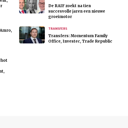
ent,
r
De RAIF zoekt na tien
succesvolle jaren een nieuwe
groeimotor
TRANSFERS
 Amro,
Transfers: Momentum Family
Office, Investec, Trade Republic
chot
nt,