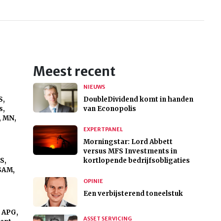
Meest recent
NIEUWS
S,
DoubleDividend komt in handen
s,
van Econopolis
, MN,
EXPERTPANEL
Morningstar: Lord Abbett
versus MFS Investments in
S,
kortlopende bedrijfsobligaties
GSAM,
OPINIE
Een verbijsterend toneelstuk
 APG,
ASSET SERVICING