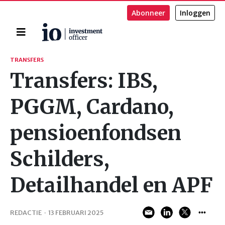
Abonneer
Inloggen
Home
Zoeken
TRANSFERS
Transfers: IBS,
PGGM, Cardano,
pensioenfondsen
Schilders,
Detailhandel en APF
REDACTIE
·
13 FEBRUARI 2025