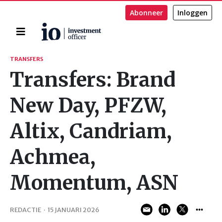
Abonneer
Inloggen
Home
Zoeken
TRANSFERS
Transfers: Brand
New Day, PFZW,
Altix, Candriam,
Achmea,
Momentum, ASN
REDACTIE
·
15 JANUARI 2026