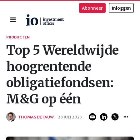
Abonneer
Inloggen
Home
Zoeken
PRODUCTEN
Top 5 Wereldwijde
hoogrentende
obligatiefondsen:
M&G op één
THOMAS DE FAUW
·
28 JULI 2023