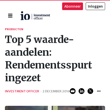
Abonneer
Inloggen
Home
Zoeken
PRODUCTEN
Top 5 waarde-
aandelen:
Rendementsspurt
ingezet
INVESTMENT OFFICER
·
2 DECEMBER 2016