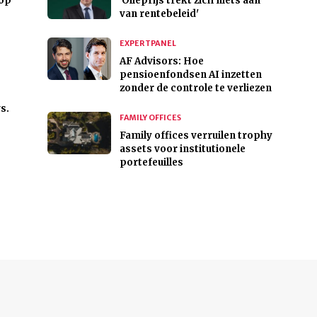
kop
'Olieprijs trekt zich niets aan
van rentebeleid'
EXPERTPANEL
AF Advisors: Hoe
pensioenfondsen AI inzetten
zonder de controle te verliezen
s.
FAMILY OFFICES
Family offices verruilen trophy
assets voor institutionele
portefeuilles