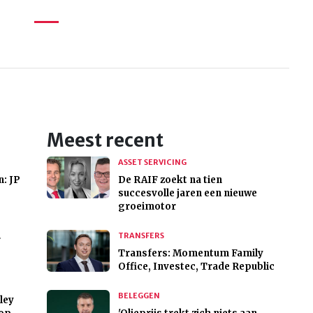
Meest recent
ASSET SERVICING
: JP
De RAIF zoekt na tien
succesvolle jaren een nieuwe
groeimotor
TRANSFERS
r
Transfers: Momentum Family
Office, Investec, Trade Republic
BELEGGEN
ley