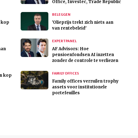
Office, Investec, Trade Republic
BELEGGEN
p kop
'Olieprijs trekt zich niets aan
van rentebeleid'
EXPERTPANEL
aan
AF Advisors: Hoe
pensioenfondsen AI inzetten
zonder de controle te verliezen
FAMILY OFFICES
an kop
Family offices verruilen trophy
assets voor institutionele
portefeuilles