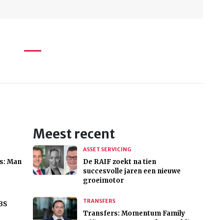
Meest recent
ASSET SERVICING
es: Man
De RAIF zoekt na tien
succesvolle jaren een nieuwe
groeimotor
TRANSFERS
UBS
Transfers: Momentum Family