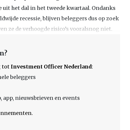
e uit het dal in het tweede kwartaal. Ondanks
dwijde recessie, blijven beleggers dus op zoek
 ze de verhoogde risico’s vooralsnog niet.
en?
 tot
Investment Officer Nederland
:
nele beleggers
 app, nieuwsbrieven en events
bonnementen.