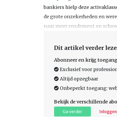
bankiers hielp deze activaklass
de grote onzekerheden en werel
naar meer rendement en schuwen
Dit artikel verder lez
Abonneer en krijg toegang
Exclusief voor professio
Altijd opzegbaar
Onbeperkt toegang: web,
Bekijk de verschillende a
Ga verder
Inloggen