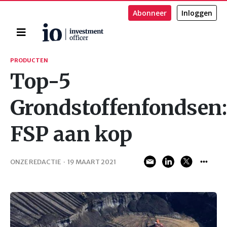
Abonneer
Inloggen
Home
Zoeken
PRODUCTEN
Top-5
Grondstoffenfondsen:
FSP aan kop
ONZE REDACTIE
·
19 MAART 2021