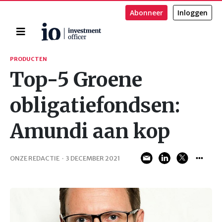
Abonneer
Inloggen
Home
Zoeken
PRODUCTEN
Top-5 Groene
obligatiefondsen:
Amundi aan kop
ONZE REDACTIE
·
3 DECEMBER 2021