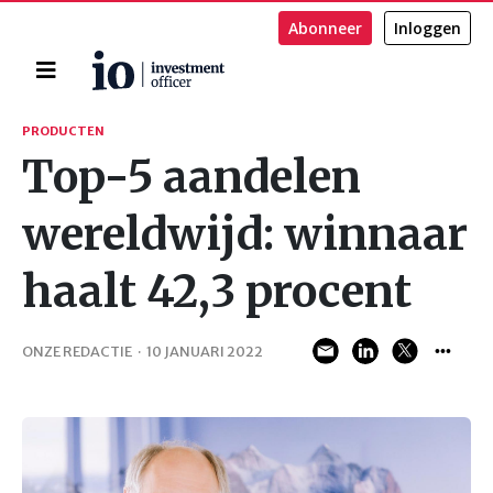
Abonneer
Inloggen
Home
Zoeken
PRODUCTEN
Top-5 aandelen
wereldwijd: winnaar
haalt 42,3 procent
ONZE REDACTIE
·
10 JANUARI 2022