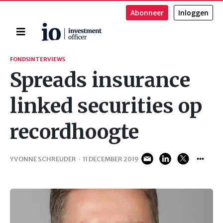
Abonneer
Inloggen
Home
Zoeken
FONDSINTERVIEWS
Spreads insurance
linked securities op
recordhoogte
YVONNE SCHREUDER
·
11 DECEMBER 2019