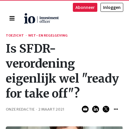
Abonneer
Inloggen
Home
Zoeken
TOEZICHT
·
WET- EN REGELGEVING
Is SFDR-
verordening
eigenlijk wel "ready
for take off"?
ONZE REDACTIE
·
2 MAART 2021