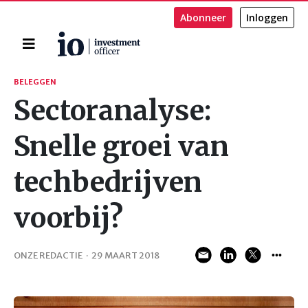
Abonneer
Inloggen
Home
Zoeken
BELEGGEN
Sectoranalyse:
Snelle groei van
techbedrijven
voorbij?
ONZE REDACTIE
·
29 MAART 2018