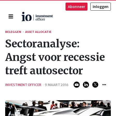
Abonneer
Inloggen
Home
Zoeken
BELEGGEN
·
ASSET ALLOCATIE
Sectoranalyse:
Angst voor recessie
treft autosector
INVESTMENT OFFICER
·
9 MAART 2016