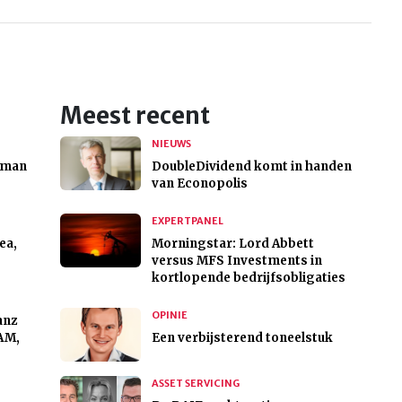
Meest recent
NIEUWS
dman
DoubleDividend komt in handen
van Econopolis
EXPERTPANEL
ea,
Morningstar: Lord Abbett
versus MFS Investments in
kortlopende bedrijfsobligaties
OPINIE
anz
AM,
Een verbijsterend toneelstuk
ASSET SERVICING