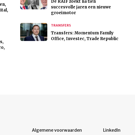
De RAIF zoekt na tien
en,
succesvolle jaren een nieuwe
ital,
groeimotor
TRANSFERS
Transfers: Momentum Family
Office, Investec, Trade Republic
s,
co,
Algemene voorwaarden
LinkedIn