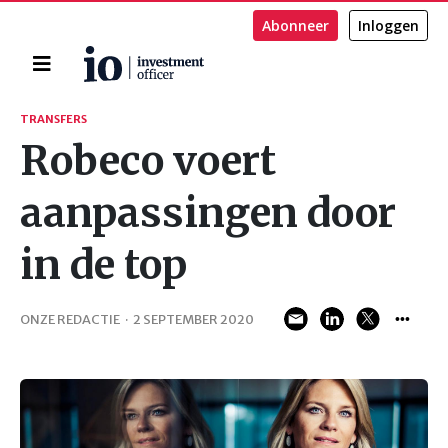
Abonneer
Inloggen
Home
Zoeken
TRANSFERS
Robeco voert
aanpassingen door
in de top
ONZE REDACTIE
·
2 SEPTEMBER 2020