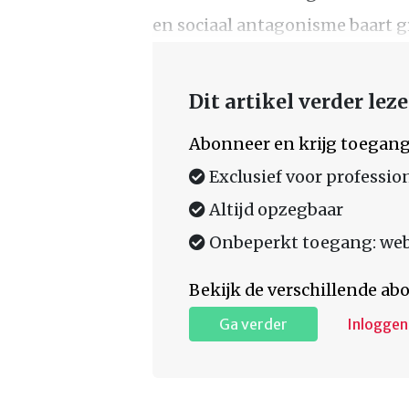
en sociaal antagonisme baart g
Dit artikel verder lez
Abonneer en krijg toegang
Exclusief voor professio
Altijd opzegbaar
Onbeperkt toegang: web,
Bekijk de verschillende a
Ga verder
Inloggen