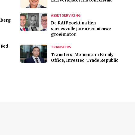
Een verbijsterend toneelstuk
ASSET SERVICING
nberg
De RAIF zoekt na tien
succesvolle jaren een nieuwe
groeimotor
 Fed
TRANSFERS
Transfers: Momentum Family
Office, Investec, Trade Republic