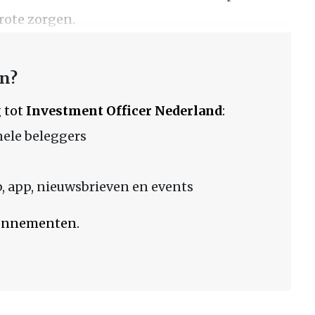
rote zorgen.
en?
 tot
Investment Officer Nederland
:
nele beleggers
 app, nieuwsbrieven en events
bonnementen.