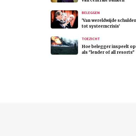
van centrale banken
BELEGGEN
'Van wereldwijde schulde
tot systeemcrisis'
TOEZICHT
Hoe belegger inspeelt op
als "lender of all resorts"