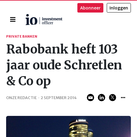
Abonneer
Inloggen
Home
Zoeken
PRIVATE BANKEN
Rabobank heft 103
jaar oude Schretlen
& Co op
ONZE REDACTIE
·
2 SEPTEMBER 2014