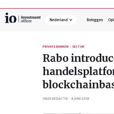
Nederland
Beleggen
Opi
Zoeken
PRIVATE BANKEN
·
SECTOR
Rabo introduc
handelsplatfo
blockchainba
ONZE REDACTIE
·
8 JUNI 2018