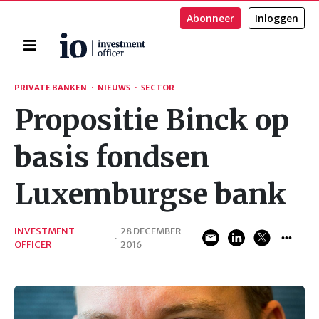
Abonneer
Inloggen
Home
Zoeken
PRIVATE BANKEN
·
NIEUWS
·
SECTOR
Propositie Binck op
basis fondsen
Luxemburgse bank
INVESTMENT
28 DECEMBER
·
OFFICER
2016