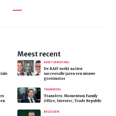
Meest recent
ASSET SERVICING
De RAIF zoekt na tien
iale
succesvolle jaren een nieuwe
groeimotor
TRANSFERS
ers
Transfers: Momentum Family
oen
Office, Investec, Trade Republic
BELEGGEN