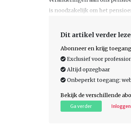
is noodzakelijk om het pensioen
Dit artikel verder lez
Abonneer en krijg toegang
Exclusief voor professio
Altijd opzegbaar
Onbeperkt toegang: web,
Bekijk de verschillende a
Ga verder
Inloggen