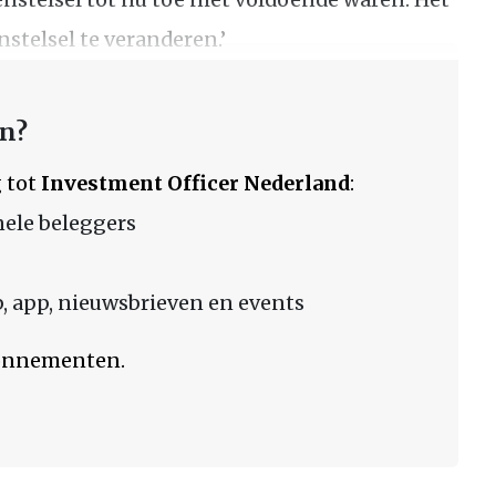
stelsel te veranderen.’
en?
 tot
Investment Officer Nederland
:
nele beleggers
 app, nieuwsbrieven en events
bonnementen.