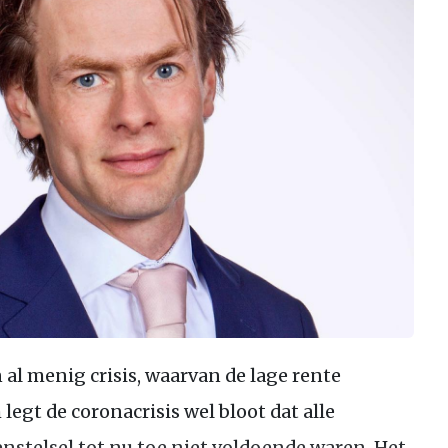
l menig crisis, waarvan de lage rente
 legt de coronacrisis wel bloot dat alle
stelsel tot nu toe niet voldoende waren. Het