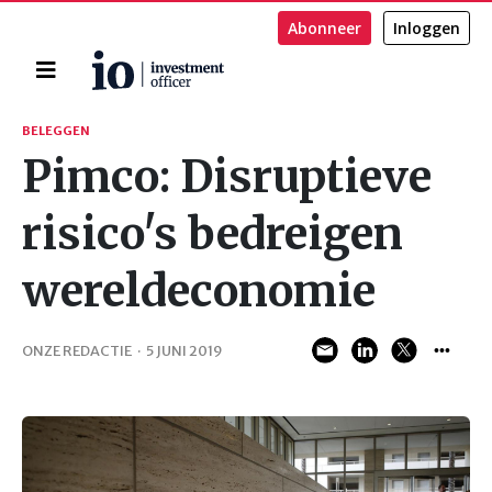
Abonneer
Inloggen
Home
Zoeken
BELEGGEN
Pimco: Disruptieve
risico's bedreigen
wereldeconomie
ONZE REDACTIE
·
5 JUNI 2019