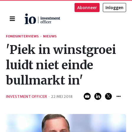
Abonneer
Inloggen
Home
Zoeken
FONDSINTERVIEWS
·
NIEUWS
'Piek in winstgroei
luidt niet einde
bullmarkt in'
INVESTMENT OFFICER
·
22 MEI 2018