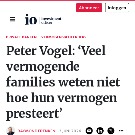
Abonneer
Inloggen
Home
Zoeken
PRIVATE BANKEN
·
VERMOGENSBEHEERDERS
Peter Vogel: ‘Veel
vermogende
families weten niet
hoe hun vermogen
presteert’
RAYMOND FRENKEN
·
3 JUNI 2026