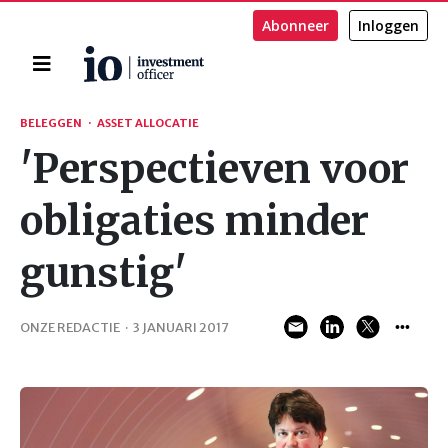
Abonneer
Inloggen
Home
Zoeken
BELEGGEN
·
ASSET ALLOCATIE
'Perspectieven voor
obligaties minder
gunstig'
ONZE REDACTIE
·
3 JANUARI 2017