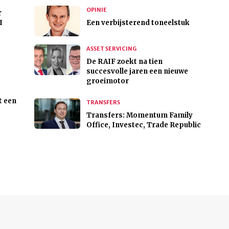
OPINIE
r
I
Een verbijsterend toneelstuk
ASSET SERVICING
De RAIF zoekt na tien
succesvolle jaren een nieuwe
groeimotor
t een
TRANSFERS
Transfers: Momentum Family
Office, Investec, Trade Republic