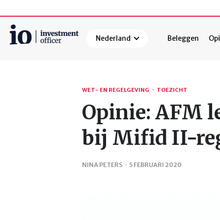
Nederland
Beleggen
Opi
Zoeken
WET- EN REGELGEVING
·
TOEZICHT
Opinie: AFM l
bij Mifid II-re
NINA PETERS
·
5 FEBRUARI 2020