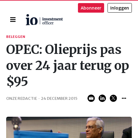
Abonneer
Inloggen
Home
Zoeken
BELEGGEN
OPEC: Olieprijs pas
over 24 jaar terug op
$95
ONZE REDACTIE
·
24 DECEMBER 2015