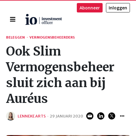
Abonneer
Inloggen
Home
Zoeken
BELEGGEN
·
VERMOGENSBEHEERDERS
Ook Slim
Vermogensbeheer
sluit zich aan bij
Auréus
LENNEKE ARTS
·
29 JANUARI 2020