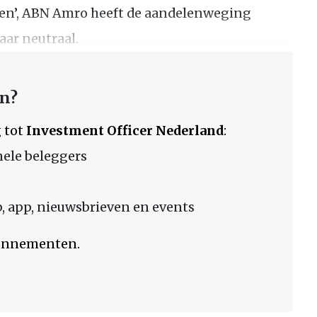
len’, ABN Amro heeft de aandelenweging
aar neutraal.
en?
 tot
Investment Officer Nederland
:
nele beleggers
 app, nieuwsbrieven en events
bonnementen.