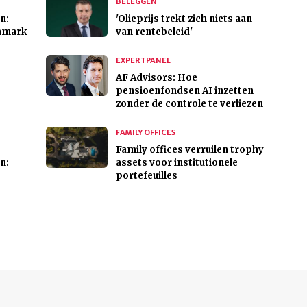
BELEGGEN
n:
'Olieprijs trekt zich niets aan
hmark
van rentebeleid'
EXPERTPANEL
AF Advisors: Hoe
pensioenfondsen AI inzetten
zonder de controle te verliezen
FAMILY OFFICES
Family offices verruilen trophy
n:
assets voor institutionele
portefeuilles