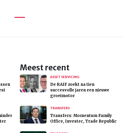
Meest recent
ASSET SERVICING
issen
De RAIF zoekt na tien
est
succesvolle jaren een nieuwe
groeimotor
TRANSFERS
minder
Transfers: Momentum Family
ter
Office, Investec, Trade Republic