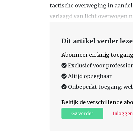
tactische overweging in aande
verlaagd van licht overwogen n
Dit artikel verder lez
Abonneer en krijg toegang
Exclusief voor professio
Altijd opzegbaar
Onbeperkt toegang: web,
Bekijk de verschillende a
Ga verder
Inloggen