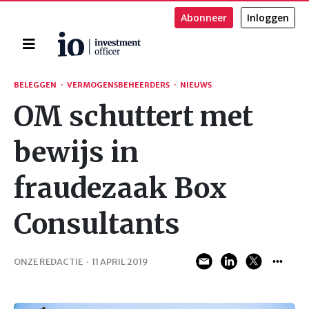
Abonneer
Inloggen
Home
Zoeken
BELEGGEN
·
VERMOGENSBEHEERDERS
·
NIEUWS
OM schuttert met
bewijs in
fraudezaak Box
Consultants
ONZE REDACTIE
·
11 APRIL 2019