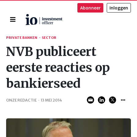
Abonneer
Inloggen
Home
Zoeken
PRIVATE BANKEN
·
SECTOR
NVB publiceert
eerste reacties op
bankierseed
ONZE REDACTIE
·
13 MEI 2014