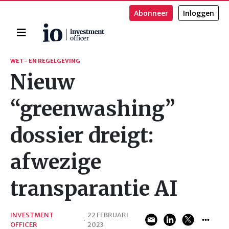
Abonneer
Inloggen
Home
Zoeken
WET- EN REGELGEVING
Nieuw
“greenwashing”
dossier dreigt:
afwezige
transparantie AI
INVESTMENT
22 FEBRUARI
·
OFFICER
2023