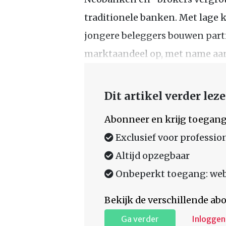
traditionele banken. Met lage 
jongere beleggers bouwen parti
marktaandeel op, met name aan
Dit artikel verder lez
Abonneer en krijg toegang
Exclusief voor professio
Altijd opzegbaar
Onbeperkt toegang: web,
Bekijk de verschillende a
Ga verder
Inloggen