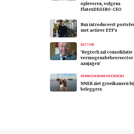
opleveren, volgens
FlatexDEGIRO-CEO
Bux introduceert portefeu
met actieve ETF’s
SECTOR
‘Regtech zal consolidatie
vermogensbeheersector
aanjagen’
VERMOGENSBEHEERDERS
NNEK ziet groeikansen bi
beleggers