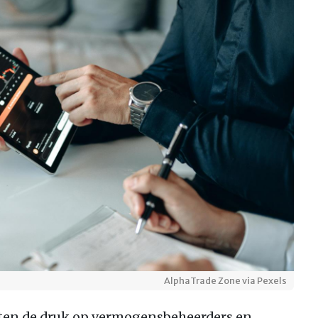
AlphaTrade Zone via Pexels
ten de druk op vermogensbeheerders en