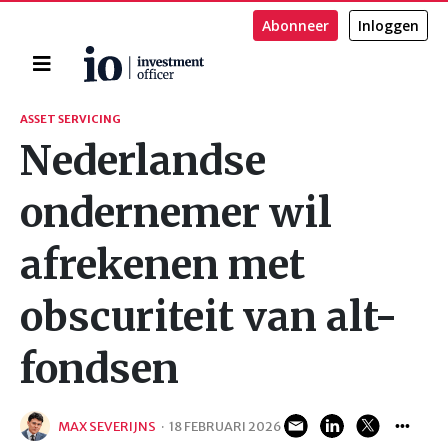
Abonneer
Inloggen
Home
Zoeken
ASSET SERVICING
Nederlandse
ondernemer wil
afrekenen met
obscuriteit van alt-
fondsen
MAX SEVERIJNS
·
18 FEBRUARI 2026