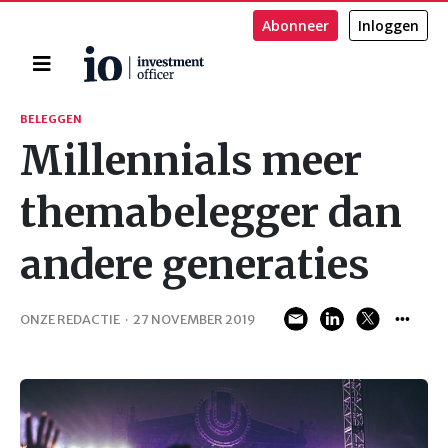
Abonneer
Inloggen
Home
Zoeken
BELEGGEN
Millennials meer
themabelegger dan
andere generaties
ONZE REDACTIE
·
27 NOVEMBER 2019