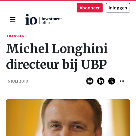
Abonneer
Inloggen
Home
Zoeken
TRANSFERS
Michel Longhini
directeur bij UBP
16 JULI 2010