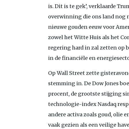
is. Dit is te gek’, verklaarde Tr
overwinning die ons land nog no
nieuwe gouden eeuw voor Ameri
zowel het Witte Huis als het Co
regering hard in zal zetten op 
in de financiële en energiesect
Op Wall Street zette gisteravo
stemming in. De Dow Jones boe
procent, de grootste stijging si
technologie-index Nasdaq respec
andere activa zoals goud, olie e
vaak gezien als een veilige hav