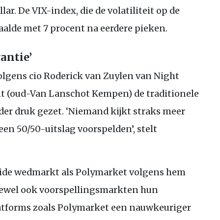
llar. De
VIX
-index, die de volatiliteit op de
alde met 7 procent na eerdere pieken.
vantie’
olgens cio Roderick van Zuylen van Night
(oud-Van Lanschot Kempen) de traditionele
der druk gezet. ‘Niemand kijkt straks meer
 een 50/50-uitslag voorspelden’, stelt
quide wedmarkt als Polymarket volgens hem
oewel ook voorspellingsmarkten hun
atforms zoals Polymarket een nauwkeuriger