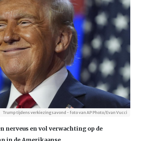
Trump tijdens verkiezingsavond - foto van AP Photo/Evan Vucci
n nerveus en vol verwachting op de
p in de Amerikaanse