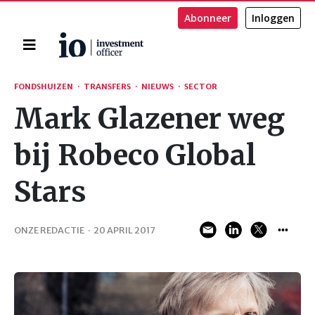
Abonneer
Inloggen
Home
Zoeken
FONDSHUIZEN
·
TRANSFERS
·
NIEUWS
·
SECTOR
Mark Glazener weg
bij Robeco Global
Stars
ONZE REDACTIE
·
20 APRIL 2017